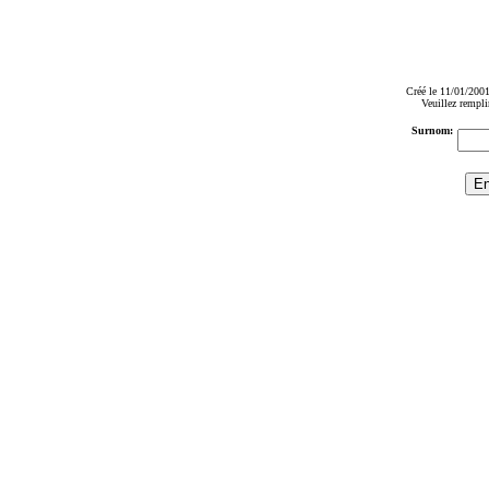
Créé le 11/01/2001
Veuillez rempli
Surnom: