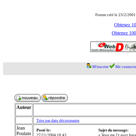
Forum créé le 23/2/2001
Obtenez 100
Obtenez 1000
M'inscrire
Me connecte
Auteur
Trier par date décroissante
Jean
Posté le:
Sujet du message:
Poulain
27/11/2004 18:43
« Vous me l'z avez bayé 