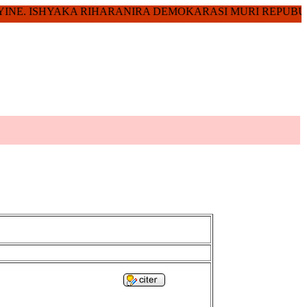
 NYINE. ISHYAKA RIHARANIRA DEMOKARASI MURI REPUBUL