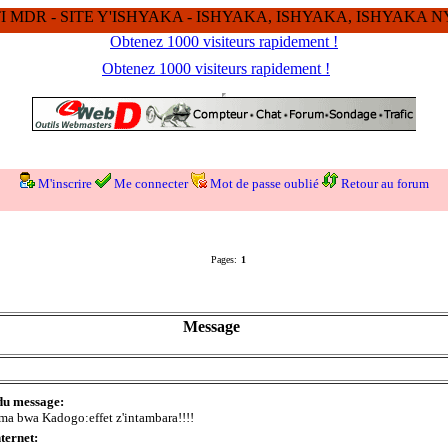
 MDR - SITE Y'ISHYAKA - ISHYAKA, ISHYAKA, ISHYAKA
Obtenez 1000 visiteurs rapidement !
Obtenez 1000 visiteurs rapidement !
M'inscrire
Me connecter
Mot de passe oublié
Retour au forum
Pages:
1
Message
du message:
a bwa Kadogo:effet z'intambara!!!!
nternet: