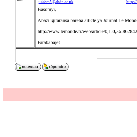
u44sm5@abdn.ac.uk
http:/
Basomyi,
Abazi igifaransa bareba article ya Journal Le Monde 
http://www.lemonde.fr/web/article/0,1-0,36-862842
Birababaje!