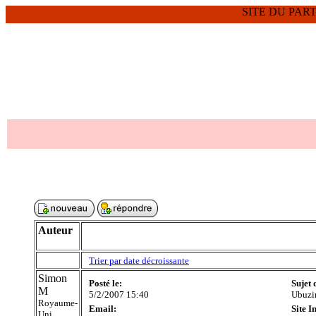
SITE DU PARTI
Auteur
Trier par date décroissante
Simon
Posté le:
Sujet 
M
5/2/2007 15:40
Ubuzim
Royaume-
Email:
Site I
Uni