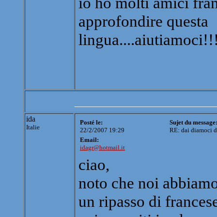
io ho molti amici fran
approfondire questa
lingua....aiutiamoci!!!!
ida
Posté le:
Sujet du message
Italie
22/2/2007 19:29
RE: dai diamoci d
Email:
idagr@hotmail.it
ciao,
noto che noi abbiamo
un ripasso di frances