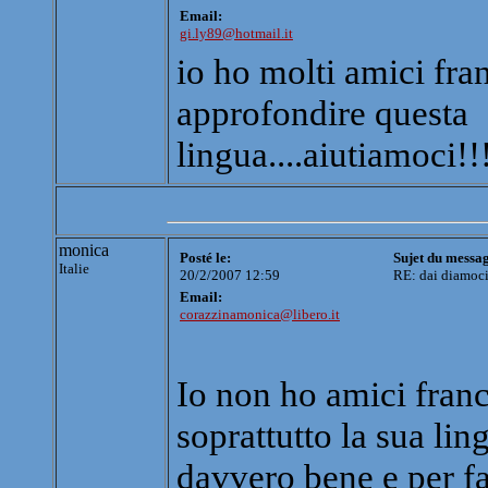
Email:
gi.ly89@hotmail.it
io ho molti amici fran
approfondire questa
lingua....aiutiamoci!!!!
monica
Posté le:
Sujet du messa
Italie
20/2/2007 12:59
RE: dai diamoci
Email:
corazzinamonica@libero.it
Io non ho amici fran
soprattutto la sua li
davvero bene e per f