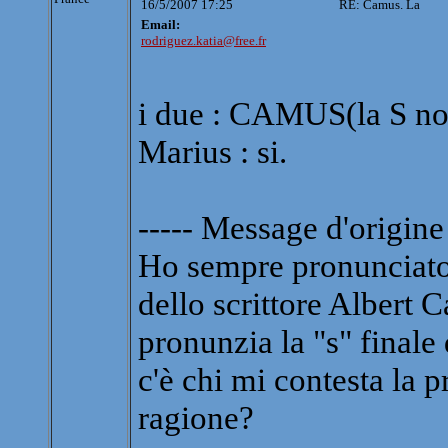
16/5/2007 17:25
RE: Camus. La
Email:
rodriguez.katia@free.fr
i due : CAMUS(la S no
Marius : si.
----- Message d'origine 
Ho sempre pronunciato 
dello scrittore Albert
pronunzia la "s" final
c'è chi mi contesta la p
ragione?