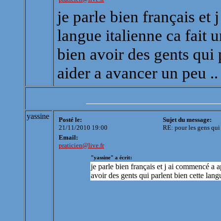
je parle bien français et
langue italienne ca fait u
bien avoir des gents qui
aider a avancer un peu ..
yassine
Posté le:
Sujet du message:
21/11/2010 19:00
RE: pour les gens qui 
Email:
praticien@live.fr
"yassine" a écrit:
je parle bien français et j ai commencé a a
avoir des gents qui parlent bien cette lan