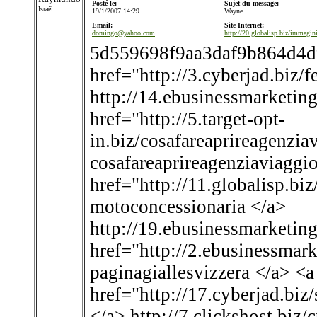
Posté le:
Sujet du message:
Israël
19/1/2007 14:29
Wayne
Email:
Site Internet:
domingo@yahoo.com
http://20.globalisp.biz/immagin
5d559698f9aa3daf9b864d4d
href="http://3.cyberjad.biz/fe
http://14.ebusinessmarketing
href="http://5.target-opt-
in.biz/cosafareaprireagenzi
cosafareaprireagenziaviaggi
href="http://11.globalisp.bi
motoconcessionaria </a>
http://19.ebusinessmarketing
href="http://2.ebusinessmark
paginagiallesvizzera </a> <a
href="http://17.cyberjad.bi
</a> http://7.clickshost.biz/