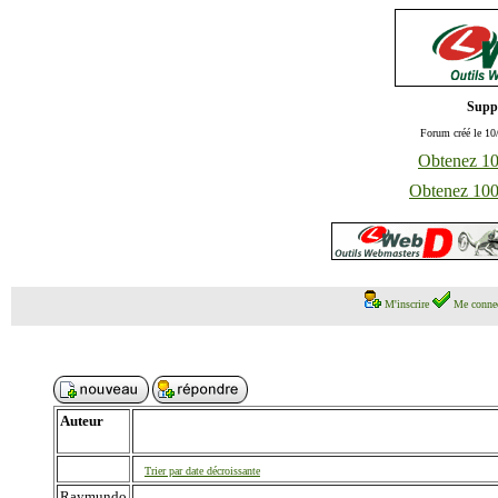
Supp
Forum créé le 10
Obtenez 100
Obtenez 1000
M'inscrire
Me connec
Auteur
Trier par date décroissante
Raymundo