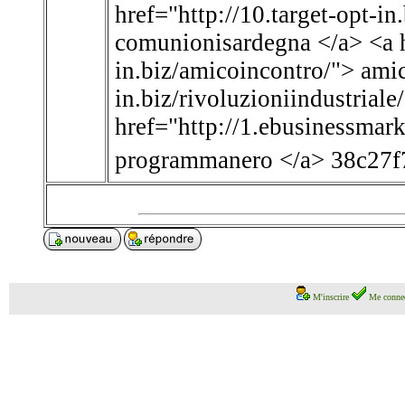
href="http://10.target-opt-i
comunionisardegna </a> <a hr
in.biz/amicoincontro/"> amic
in.biz/rivoluzioniindustriale
href="http://1.ebusinessmar
programmanero </a> 38c27
M'inscrire
Me connec