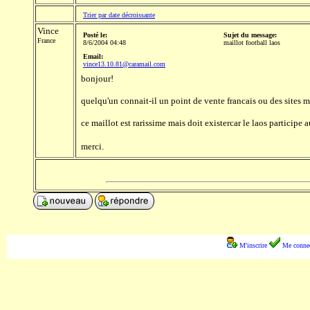
Trier par date décroissante
Vince
Posté le:
Sujet du message:
France
8/6/2004 04:48
maillot football laos
Email:
vince13.10.81@caramail.com
bonjour!
quelqu'un connait-il un point de vente francais ou des sites 
ce maillot est rarissime mais doit existercar le laos particip
merci.
M'inscrire
Me connec