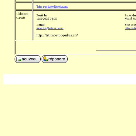
Trier par date décroissante
titimoe
Posté le:
Sujet du
Canada
10/5/2005 04:05
Visité M
Email:
Site Inte
moetiti@hotmail.com
http://ti
http://titimoe.populus.ch/