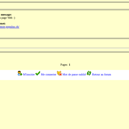
 message:
a page Web :)
rnet:
timoe.populus.ch/
Pages:
1
M'inscrire
Me connecter
Mot de passe oublié
Retour au forum