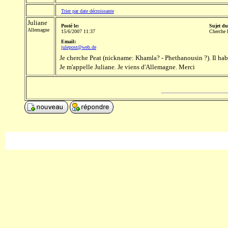
Trier par date décroissante
Juliane
Posté le:
Sujet du
Allemagne
15/6/2007 11:37
Cherche 
Email:
julepost@web.de
Je cherche Peat (nickname: Khamla? - Phethanousin ?). Il habit
Je m'appelle Juliane. Je viens d'Allemagne. Merci