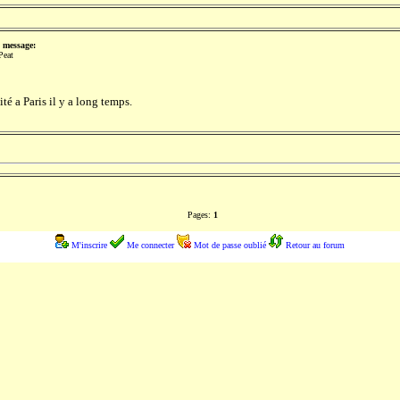
 message:
Peat
é a Paris il y a long temps.
Pages:
1
M'inscrire
Me connecter
Mot de passe oublié
Retour au forum