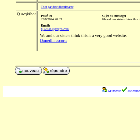
Trier par date décroissante
Quwqkibor
Posté le:
Sujet du message:
27/6/2024 20:03
We and our sisters think this i
Email:
hjl54606@vogco.com
We and our sisters think this is a very good website.
Dunedin escorts
M'inscrire
Me connec