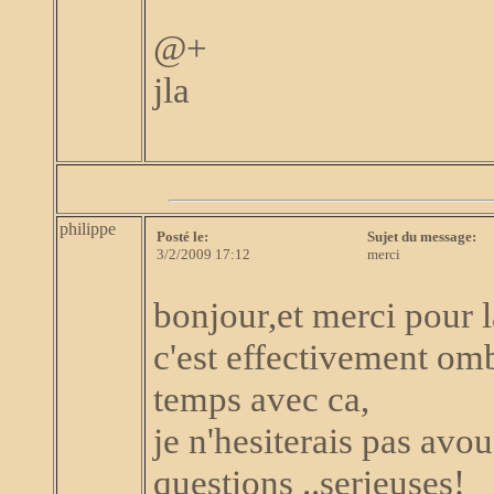
@+
jla
philippe
Posté le:
Sujet du message:
3/2/2009 17:12
merci
bonjour,et merci pour 
c'est effectivement o
temps avec ca,
je n'hesiterais pas avo
questions ..serieuses!