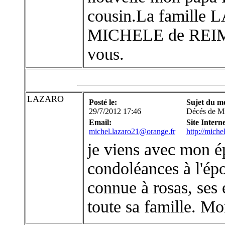
cousin.La famille
MICHELE de REIMS
vous.
LAZARO
Posté le:
Sujet du m
29/7/2012 17:46
Décés de 
Email:
Site Interne
michel.lazaro21@orange.fr
http://mich
je viens avec mon é
condoléances à l'é
connue à rosas, ses e
toute sa famille. M