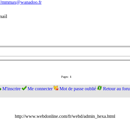
://mmmax@wanadoo.fr
mail
Pages:
1
M'inscrire
Me connecter
Mot de passe oublié
Retour au for
http://www.webdonline.com/fr/webd/admin_hexa.html