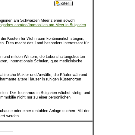
enregionen am Schwarzen Meer ziehen sowohl
bgadres.com/de/Immobilien-am-Meer-in-Bulgarien
 die Kosten für Wohnraum kontinuierlich steigen,
hen. Dies macht das Land besonders interessant für
rn und milden Wintern, die Lebenshaltungskosten
ntren, internationale Schulen, gute medizinische
 zahlreiche Makler und Anwälte, die Käufer während
armante ältere Häuser in ruhigen Küstenorten
ielen. Der Tourismus in Bulgarien wächst stetig, und
mobilie nicht nur zu einer persönlichen
Zuhause oder einer rentablen Anlage suchen. Mit der
iert werden.