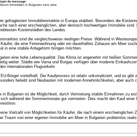
Sujet du message:
Warum Immobilien in Bulgarien eine attra
er der gefragtesten Immobilienmärkte in Europa etabliert. Besonders die Küst
Suche nach einer erschwinglichen, aber dennoch hochwertigen Immobilie sind.
eliebtesten Küstenstädten des Landes.
ienmarktes sind die vergleichsweise niedrigen Preise. Während in Westeuropa
für Käufer, die eine Ferienwohnung oder ein dauerhaftes Zuhause am Meer suc
al in eine stabile Anlageform bringen möchten.
lgarien eine hohe Lebensqualität. Das Klima ist angenehm mit heißen Somme
h stetig weiter. Städte wie Varna und Burgas verfügen über moderne Einkaufsze
en internationalen Flugverkehr.
U-Bürger vorteilhaft. Der Kaufprozess ist relativ unkompliziert, und es gibt
onders beliebt sind Neubauten mit modernen Annehmlichkeiten, aber auch ch
 in Bulgarien ist die Möglichkeit, durch Vermietung stabile Einnahmen zu erz
 sich während der Sommermonate gut vermieten. Dies macht den Kauf einer Im
vestition.
eine Vielzahl von Möglichkeiten für Käufer, die nach einem erschwinglichen 
der Traum von einer eigenen Immobilie am Meer in Bulgarien problemlos realis