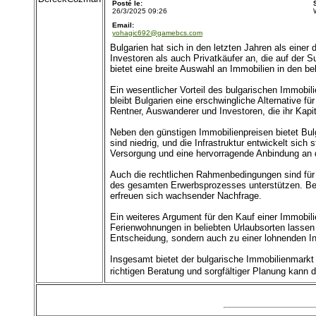
Posté le:
26/3/2025 09:26
Email:
yohagic692@gamebcs.com
Bulgarien hat sich in den letzten Jahren als ein
Investoren als auch Privatkäufer an, die auf der 
bietet eine breite Auswahl an Immobilien in den b
Ein wesentlicher Vorteil des bulgarischen Immobil
bleibt Bulgarien eine erschwingliche Alternative 
Rentner, Auswanderer und Investoren, die ihr Kapit
Neben den günstigen Immobilienpreisen bietet Bu
sind niedrig, und die Infrastruktur entwickelt sic
Versorgung und eine hervorragende Anbindung an d
Auch die rechtlichen Rahmenbedingungen sind für E
des gesamten Erwerbsprozesses unterstützen. Bes
erfreuen sich wachsender Nachfrage.
Ein weiteres Argument für den Kauf einer Immobilie
Ferienwohnungen in beliebten Urlaubsorten lassen
Entscheidung, sondern auch zu einer lohnenden In
Insgesamt bietet der bulgarische Immobilienmarkt 
richtigen Beratung und sorgfältiger Planung kann 