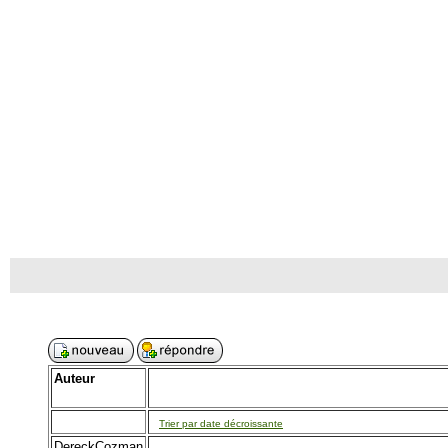
Auteur
Trier par date décroissante
DereckCozman