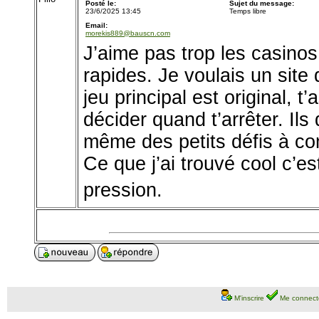
Posté le:
Sujet du message:
23/6/2025 13:45
Temps libre
Email:
morekis889@bauscn.com
J’aime pas trop les casinos
rapides. Je voulais un site 
jeu principal est original, t
décider quand t’arrêter. Ils
même des petits défis à c
Ce que j’ai trouvé cool c’e
pression.
M'inscrire
Me connect