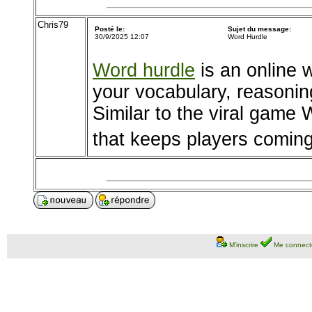
Chris79
Posté le:
Sujet du message:
30/9/2025 12:07
Word Hurdle
Word hurdle
is an online w
your vocabulary, reasoning
Similar to the viral game W
that keeps players coming
M'inscrire
Me connect