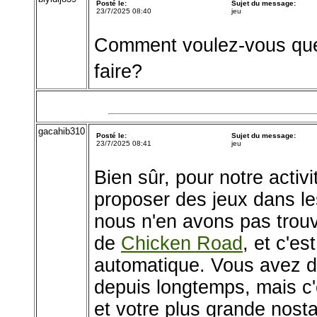
Posté le:
Sujet du message:
23/7/2025 08:40
jeu
Comment voulez-vous que 
faire?
gacahib310
Posté le:
Sujet du message:
23/7/2025 08:41
jeu
Bien sûr, pour notre activi
proposer des jeux dans le
nous n'en avons pas trouv
de
Chicken Road
, et c'e
automatique. Vous avez d
depuis longtemps, mais c'e
et votre plus grande nost