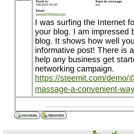
Posté le:
Sujet du message:
5/8/2025 05:40
seo
Email:
wugeivt@diginey.com
I was surfing the Internet 
your blog. I am impressed b
blog. It shows how well yo
informative post! There is a
help any business get start
networking campaign.
https://steemit.com/demo/@
massage-a-convenient-way-