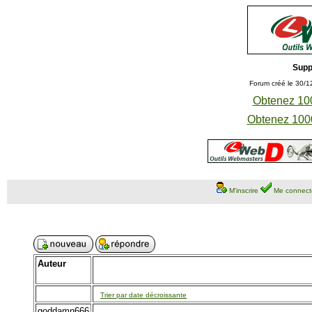
Supp
Forum créé le 30/1
Obtenez 100
Obtenez 1000
M'inscrire
Me connect
Auteur
Trier par date décroissante
goddamn666