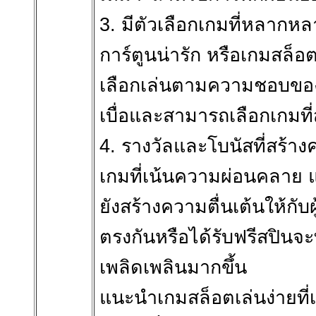
3. มีตัวเลือกเกมที่หลาก
การ์ตูนน่ารัก หรือเกมสล็อต
เลือกเล่นตามความชอบของคุณ
เบื่อและสามารถเลือกเกมที
4. รางวัลและโบนัสที่สร้าง
เกมที่เน้นความผ่อนคลาย แต
ยังสร้างความตื่นเต้นให้กับ
ตรงกันหรือได้รับฟรีสปินจะ
เพลิดเพลินมากขึ้น
แนะนำเกมสล็อตเล่นง่ายที