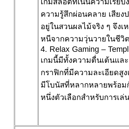
เกมสล็อตที่เน้นความเรียบง
ความรู้สึกผ่อนคลาย เสีย
อยู่ในสวนผลไม้จริง ๆ จึงเห
หนีจากความวุ่นวายในชีวิ
4. Relax Gaming – Temp
เกมนี้มีทั้งความตื่นเต้น
กราฟิกที่มีความละเอียดสู
มีโบนัสที่หลากหลายพร้อมก
หนึ่งตัวเลือกสำหรับการเล่