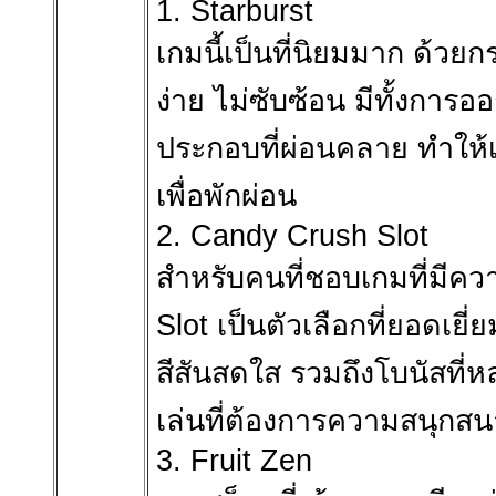
1. Starburst
เกมนี้เป็นที่นิยมมาก ด้วย
ง่าย ไม่ซับซ้อน มีทั้งการ
ประกอบที่ผ่อนคลาย ทำให้
เพื่อพักผ่อน
2. Candy Crush Slot
สำหรับคนที่ชอบเกมที่มีคว
Slot เป็นตัวเลือกที่ยอดเยี
สีสันสดใส รวมถึงโบนัสที่
เล่นที่ต้องการความสนุก
3. Fruit Zen