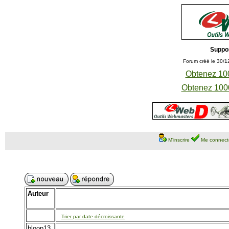
Suppo
Forum créé le 30/1
Obtenez 100
Obtenez 1000
M'inscrire
Me connect
Auteur
Trier par date décroissante
bloop13