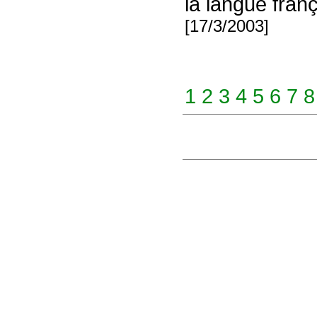
la langue franç
[17/3/2003]
1
2
3
4
5
6
7
8