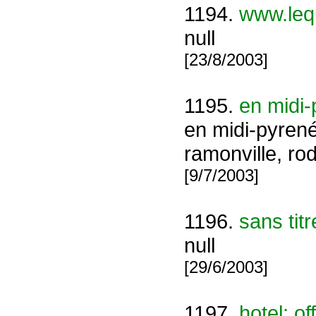
1194.
www.lequ
null
[23/8/2003]
1195.
en midi-
en midi-pyrené
ramonville, rod
[9/7/2003]
1196.
sans titr
null
[29/6/2003]
1197.
hotel: of