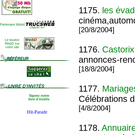
1175.
les évad
cinéma,automob
Partenaire Webd:
[20/8/2004]
Le bouton
WebD sur
1176.
Castori
votre site
annonces-renco
[18/8/2004]
1177.
Mariage
Signez notre
Célébrations 
livre d'invités
[4/8/2004]
1178.
Annuaire