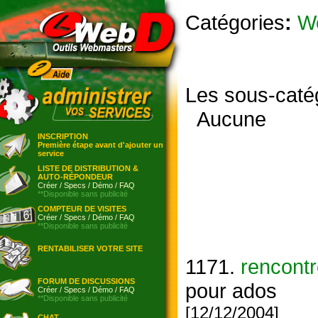
Catégories
:
W
Les sous-caté
Aucune
INSCRIPTION
Première étape avant d'ajouter un
service
LISTE DE DISTRIBUTION &
AUTO-RÉPONDEUR
Créer
/
Specs
/
Démo
/
FAQ
**Disponible sans publicité
COMPTEUR DE VISITES
Créer
/
Specs
/
Démo
/
FAQ
**Disponible sans publicité
RENTABILISER VOTRE SITE
1171.
rencont
FORUM DE DISCUSSIONS
pour ados
Créer
/
Specs
/
Démo
/
FAQ
**Disponible sans publicité
[12/12/2004]
CHAT