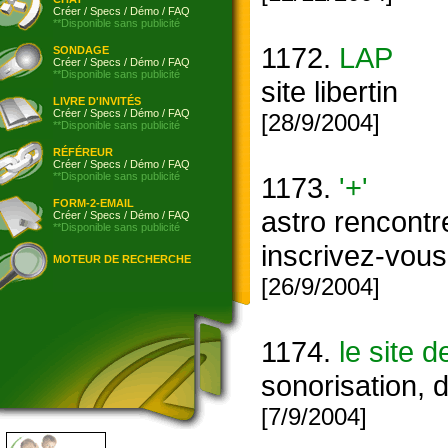
Créer
/
Specs
/
Démo
/
FAQ
**Disponible sans publicité
1172.
LAP
SONDAGE
Créer
/
Specs
/
Démo
/
FAQ
**Disponible sans publicité
site libertin
LIVRE D'INVITÉS
Créer
/
Specs
/
Démo
/
FAQ
[28/9/2004]
**Disponible sans publicité
RÉFÉREUR
Créer
/
Specs
/
Démo
/
FAQ
**Disponible sans publicité
1173.
'+'
FORM-2-EMAIL
astro rencontr
Créer
/
Specs
/
Démo
/
FAQ
**Disponible sans publicité
inscrivez-vous 
MOTEUR DE RECHERCHE
[26/9/2004]
1174.
le site 
sonorisation, 
[7/9/2004]