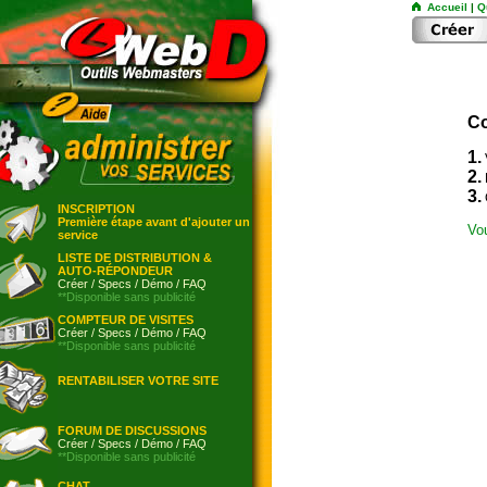
Accueil
|
Q
Co
1.
2.
3.
INSCRIPTION
Première étape avant d'ajouter un
Vo
service
LISTE DE DISTRIBUTION &
AUTO-RÉPONDEUR
Créer
/
Specs
/
Démo
/
FAQ
**Disponible sans publicité
COMPTEUR DE VISITES
Créer
/
Specs
/
Démo
/
FAQ
**Disponible sans publicité
RENTABILISER VOTRE SITE
FORUM DE DISCUSSIONS
Créer
/
Specs
/
Démo
/
FAQ
**Disponible sans publicité
CHAT