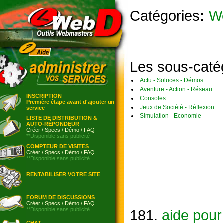
Catégories
:
W
Les sous-caté
Actu - Soluces - Démos
Aventure - Action - Réseau
INSCRIPTION
Consoles
Première étape avant d'ajouter un
Jeux de Société - Réflexion
service
Simulation - Economie
LISTE DE DISTRIBUTION &
AUTO-RÉPONDEUR
Créer
/
Specs
/
Démo
/
FAQ
**Disponible sans publicité
COMPTEUR DE VISITES
Créer
/
Specs
/
Démo
/
FAQ
**Disponible sans publicité
RENTABILISER VOTRE SITE
FORUM DE DISCUSSIONS
Créer
/
Specs
/
Démo
/
FAQ
**Disponible sans publicité
181.
aide pou
CHAT