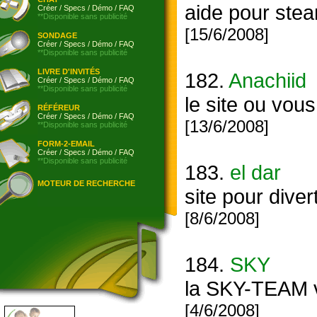
aide pour steam !!!!!
Créer
/
Specs
/
Démo
/
FAQ
**Disponible sans publicité
[15/6/2008]
SONDAGE
Créer
/
Specs
/
Démo
/
FAQ
**Disponible sans publicité
LIVRE D'INVITÉS
182.
Anachiid
Créer
/
Specs
/
Démo
/
FAQ
**Disponible sans publicité
le site ou vou
RÉFÉREUR
Créer
/
Specs
/
Démo
/
FAQ
[13/6/2008]
**Disponible sans publicité
FORM-2-EMAIL
Créer
/
Specs
/
Démo
/
FAQ
**Disponible sans publicité
183.
el dar
MOTEUR DE RECHERCHE
site pour diver
[8/6/2008]
184.
SKY
la SKY-TEAM vo
[4/6/2008]