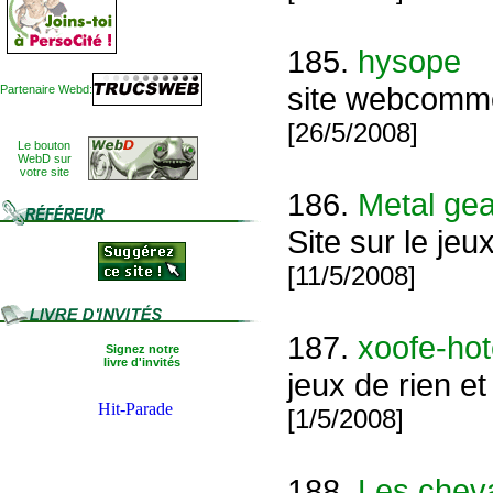
185.
hysope
site webcomme
Partenaire Webd:
[26/5/2008]
Le bouton
WebD sur
votre site
186.
Metal gea
Site sur le je
[11/5/2008]
187.
xoofe-hot
Signez notre
livre d'invités
jeux de rien et
[1/5/2008]
188.
Les cheva