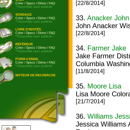
[22/8/2014]
Créer
/
Specs
/
Démo
/
FAQ
**Disponible sans publicité
SONDAGE
33.
Anacker John
Créer
/
Specs
/
Démo
/
FAQ
**Disponible sans publicité
John Anacker Wi
LIVRE D'INVITÉS
[22/8/2014]
Créer
/
Specs
/
Démo
/
FAQ
**Disponible sans publicité
RÉFÉREUR
34.
Farmer Jake
Créer
/
Specs
/
Démo
/
FAQ
**Disponible sans publicité
Jake Farmer Distr
FORM-2-EMAIL
Columbia Washin
Créer
/
Specs
/
Démo
/
FAQ
**Disponible sans publicité
[11/8/2014]
MOTEUR DE RECHERCHE
35.
Moore Lisa
Lisa Moore Color
[21/7/2014]
36.
Williams Jess
Jessica Williams 