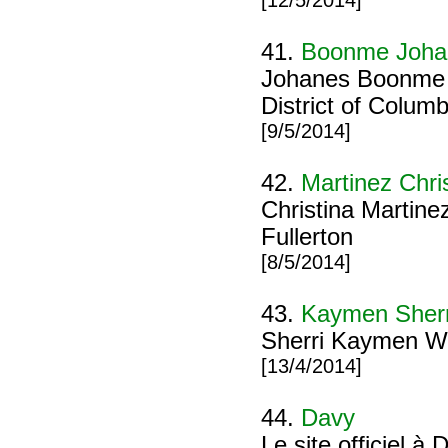
[12/5/2014]
41.
Boonme Joha
Johanes Boonme 
District of Colum
[9/5/2014]
42.
Martinez Chri
Christina Martinez
Fullerton
[8/5/2014]
43.
Kaymen Sherr
Sherri Kaymen W
[13/4/2014]
44.
Davy
Le site officiel à