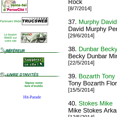
Rock
[8/7/2014]
37.
Murphy David
Partenaire Webd:
David Murphy Pen
[29/6/2014]
Le bouton
WebD sur
votre site
38.
Dunbar Beck
Becky Dunbar Mi
[22/5/2014]
39.
Bozarth Tony
Tony Bozarth Flor
Signez notre
livre d'invités
[15/5/2014]
40.
Stokes Mike
Mike Stokes Arkan