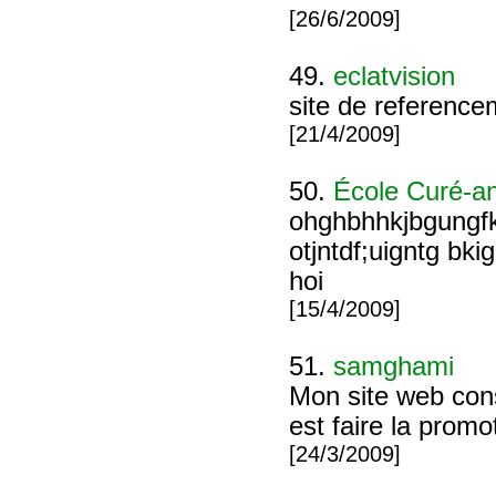
[26/6/2009]
49.
eclatvision
site de referenc
[21/4/2009]
50.
École Curé-an
ohghbhhkjbgungf
otjntdf;uigntg bk
hoi
[15/4/2009]
51.
samghami
Mon site web cons
est faire la prom
[24/3/2009]