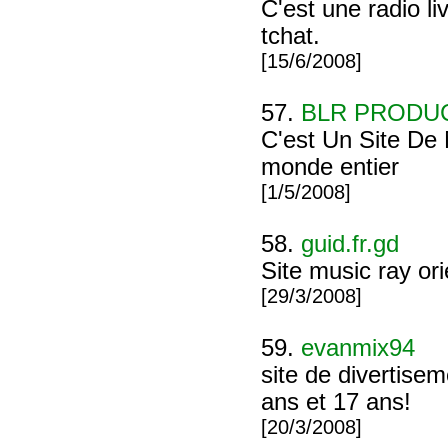
C'est une radio li
tchat.
[15/6/2008]
57.
BLR PRODU
C'est Un Site De 
monde entier
[1/5/2008]
58.
guid.fr.gd
Site music ray ori
[29/3/2008]
59.
evanmix94
site de divertise
ans et 17 ans!
[20/3/2008]