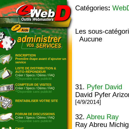
Catégories
:
Web
Les sous-catégor
Aucune
INSCRIPTION
Première étape avant d'ajouter un
service
LISTE DE DISTRIBUTION &
AUTO-RÉPONDEUR
Créer
/
Specs
/
Démo
/
FAQ
**Disponible sans publicité
COMPTEUR DE VISITES
31.
Pyfer David
Créer
/
Specs
/
Démo
/
FAQ
**Disponible sans publicité
David Pyfer Arizo
[4/9/2014]
RENTABILISER VOTRE SITE
FORUM DE DISCUSSIONS
32.
Abreu Ray
Créer
/
Specs
/
Démo
/
FAQ
**Disponible sans publicité
Ray Abreu Michi
CHAT