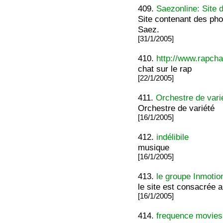
409.
Saezonline: Site 
Site contenant des phot
Saez.
[31/1/2005]
410.
http://www.rapchat
chat sur le rap
[22/1/2005]
411.
Orchestre de vari
Orchestre de variété
[16/1/2005]
412.
indélibile
musique
[16/1/2005]
413.
le groupe Inmotio
le site est consacrée 
[16/1/2005]
414.
frequence movies