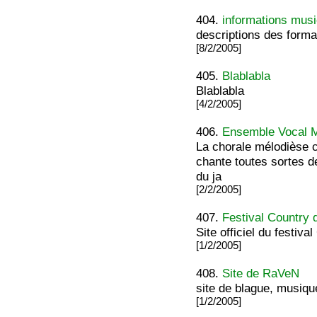
404.
informations mus
descriptions des forma
[8/2/2005]
405.
Blablabla
Blablabla
[4/2/2005]
406.
Ensemble Vocal 
La chorale mélodièse 
chante toutes sortes 
du ja
[2/2/2005]
407.
Festival Country 
Site officiel du festiv
[1/2/2005]
408.
Site de RaVeN
site de blague, musique
[1/2/2005]