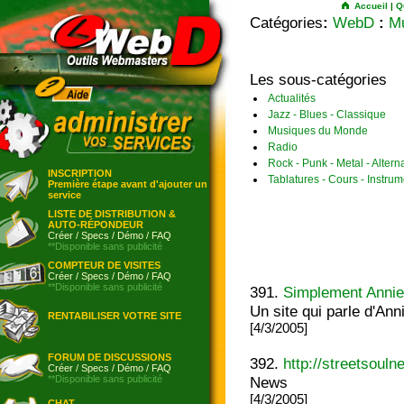
Accueil
|
Q
Catégories
:
WebD
:
Mu
Les sous-catégories
Actualités
Jazz - Blues - Classique
Musiques du Monde
Radio
Rock - Punk - Metal - Alterna
INSCRIPTION
Tablatures - Cours - Instru
Première étape avant d'ajouter un
service
LISTE DE DISTRIBUTION &
AUTO-RÉPONDEUR
Créer
/
Specs
/
Démo
/
FAQ
**Disponible sans publicité
COMPTEUR DE VISITES
Créer
/
Specs
/
Démo
/
FAQ
**Disponible sans publicité
391.
Simplement Anni
Un site qui parle d'Ann
RENTABILISER VOTRE SITE
[4/3/2005]
FORUM DE DISCUSSIONS
392.
http://streetsoulne
Créer
/
Specs
/
Démo
/
FAQ
**Disponible sans publicité
News
[4/3/2005]
CHAT