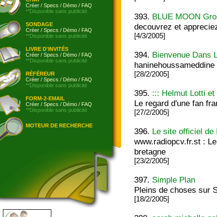
Créer
/
Specs
/
Démo
/
FAQ
**Disponible sans publicité
393.
BLUE MOON Grou
SONDAGE
decouvrez et apprecie
Créer
/
Specs
/
Démo
/
FAQ
[4/3/2005]
**Disponible sans publicité
LIVRE D'INVITÉS
394.
Bienvenue Dans 
Créer
/
Specs
/
Démo
/
FAQ
**Disponible sans publicité
haninehoussameddine
[28/2/2005]
RÉFÉREUR
Créer
/
Specs
/
Démo
/
FAQ
**Disponible sans publicité
395.
::: Helmut Lotti et
FORM-2-EMAIL
Le regard d'une fan fran
Créer
/
Specs
/
Démo
/
FAQ
**Disponible sans publicité
[27/2/2005]
MOTEUR DE RECHERCHE
396.
Le site officiel d
www.radiopcv.fr.st : Le
bretagne
[23/2/2005]
397.
Simple Plan
Pleins de choses sur S
[18/2/2005]