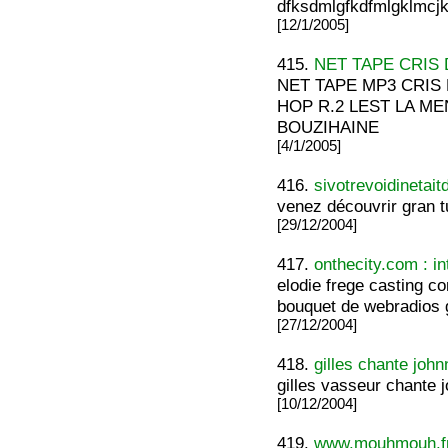
dfksdmlgfkdfmlgklmcjkvk
[12/1/2005]
415.
NET TAPE CRIS
NET TAPE MP3 CRIS 
HOP R.2 LEST LA M
BOUZIHAINE
[4/1/2005]
416.
sivotrevoidinetait
venez découvrir gran tu
[29/12/2004]
417.
onthecity.com : in
elodie frege casting c
bouquet de webradios gr
[27/12/2004]
418.
gilles chante john
gilles vasseur chante 
[10/12/2004]
419.
www.mouhmouh.fr