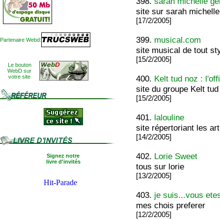
398.
sarah michelle ge
site sur sarah michelle
[17/2/2005]
399.
musical.com
Partenaire Webd:
site musical de tout st
[15/2/2005]
Le bouton
WebD sur
votre site
400.
Kelt tud noz : l'off
site du groupe Kelt tud
[15/2/2005]
401.
lalouline
site répertoriant les ar
[14/2/2005]
402.
Lorie Sweet
Signez notre
livre d'invités
tous sur lorie
[13/2/2005]
403.
je suis...vous etes
mes chois preferer
[12/2/2005]