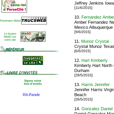
Jeffrey Jenkins Iow
[11/6/2015]
10.
Fernandez Ambe
Partenaire Webd:
Amber Fernandez N
Mexico Albuquerque
[9/6/2015]
Le bouton
WebD sur
votre site
11.
Munoz Crystal
Crystal Munoz Texas
[6/6/2015]
12.
Hart Kimberly
Kimberly Hart North
Durham
[28/5/2015]
Signez notre
livre d'invités
13.
Harris Jennifer
Jennifer Harris Virgi
Beach
[26/5/2015]
14.
Gonzalez Daniel
Daniel Gonzalez Mas