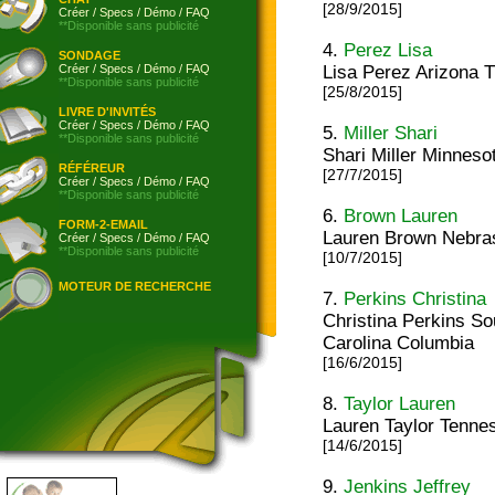
[28/9/2015]
Créer
/
Specs
/
Démo
/
FAQ
**Disponible sans publicité
4.
Perez Lisa
SONDAGE
Créer
/
Specs
/
Démo
/
FAQ
Lisa Perez Arizona 
**Disponible sans publicité
[25/8/2015]
LIVRE D'INVITÉS
Créer
/
Specs
/
Démo
/
FAQ
5.
Miller Shari
**Disponible sans publicité
Shari Miller Minneso
RÉFÉREUR
[27/7/2015]
Créer
/
Specs
/
Démo
/
FAQ
**Disponible sans publicité
6.
Brown Lauren
FORM-2-EMAIL
Lauren Brown Nebr
Créer
/
Specs
/
Démo
/
FAQ
**Disponible sans publicité
[10/7/2015]
MOTEUR DE RECHERCHE
7.
Perkins Christina
Christina Perkins So
Carolina Columbia
[16/6/2015]
8.
Taylor Lauren
Lauren Taylor Tenne
[14/6/2015]
9.
Jenkins Jeffrey