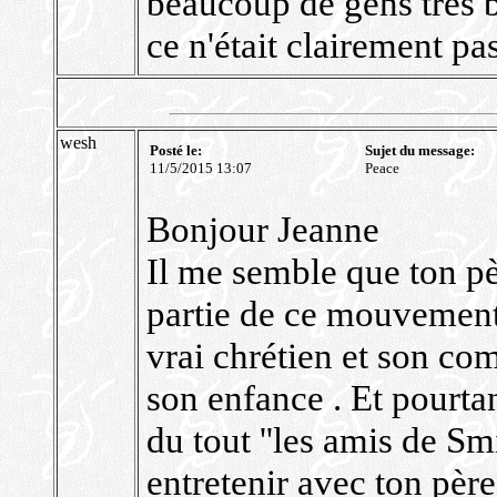
beaucoup de gens très
ce n'était clairement p
wesh
Posté le:
Sujet du message:
11/5/2015 13:07
Peace
Bonjour Jeanne
Il me semble que ton pè
partie de ce mouvement 
vrai chrétien et son co
son enfance . Et pourta
du tout ''les amis de Smi
entretenir avec ton père