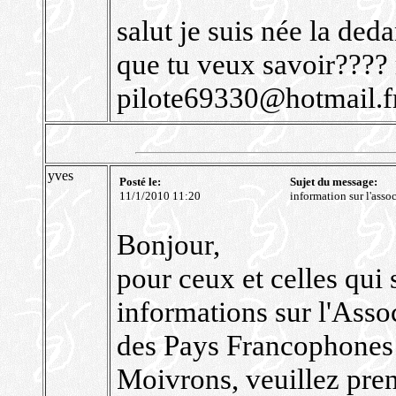
salut je suis née la deda
que tu veux savoir????
pilote69330@hotmail.f
yves
Posté le:
Sujet du message:
11/1/2010 11:20
information sur l'assoc
Bonjour,
pour ceux et celles qui 
informations sur l'Asso
des Pays Francophones (
Moivrons, veuillez pren