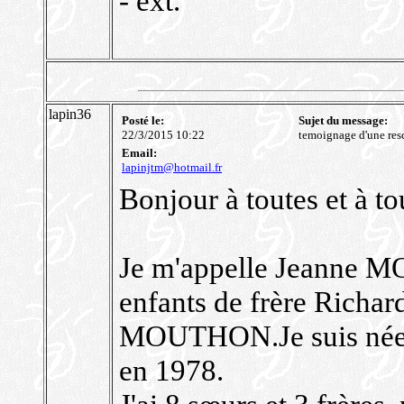
- ext.
lapin36
Posté le:
Sujet du message:
22/3/2015 10:22
temoignage d'une res
Email:
lapinjtm@hotmail.fr
Bonjour à toutes et à to
Je m'appelle Jeanne M
enfants de frère Rich
MOUTHON.Je suis née 
en 1978.