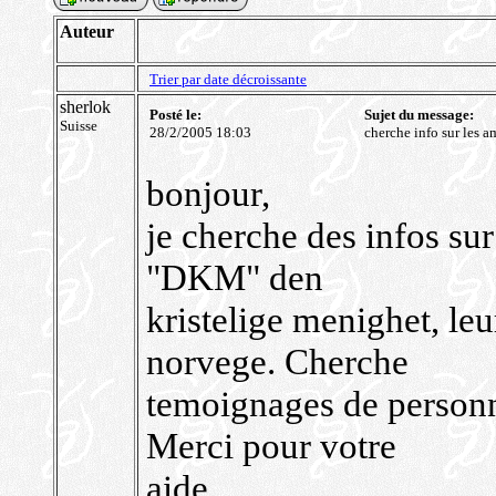
Auteur
Trier par date décroissante
sherlok
Posté le:
Sujet du message:
Suisse
28/2/2005 18:03
cherche info sur les a
bonjour,
je cherche des infos sur
"DKM" den
kristelige menighet, leu
norvege. Cherche
temoignages de personn
Merci pour votre
aide.