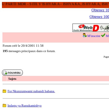
U PARTI MDR - SITE Y'ISHYAKA - ISHYAKA, ISHYAKA, I
Obtenez 100
Obtenez 1000
M'inscrire
Me
Forum créé le 20/4/2001 11:58
195
messages principaux dans ce forum.
Pages
Sujets
For Nkunzumwami nabandi babana.
Indagu ya Runukamishyo