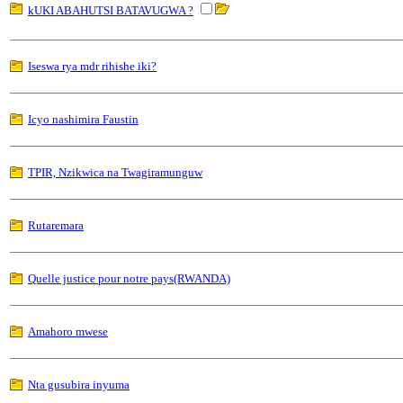
kUKI ABAHUTSI BATAVUGWA ?
Iseswa rya mdr rihishe iki?
Icyo nashimira Faustin
TPIR, Nzikwica na Twagiramunguw
Rutaremara
Quelle justice pour notre pays(RWANDA)
Amahoro mwese
Nta gusubira inyuma