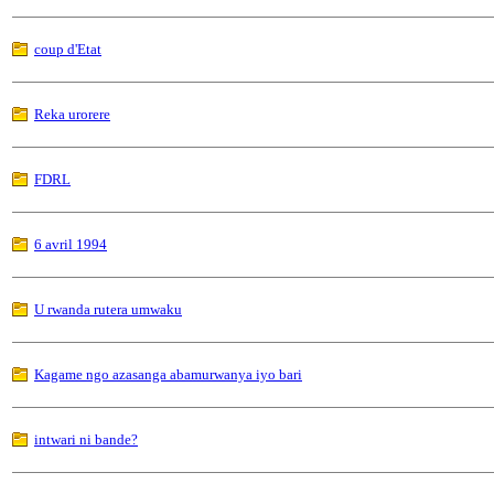
coup d'Etat
Reka urorere
FDRL
6 avril 1994
U rwanda rutera umwaku
Kagame ngo azasanga abamurwanya iyo bari
intwari ni bande?